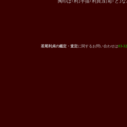
陶印は｢利｣手描｢利貞｣釘彫｢と｣な
若尾利貞
の鑑定・査定
に関する
お問い合わせは
03-3