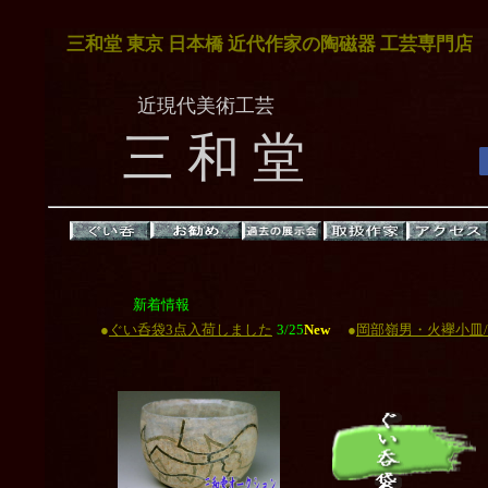
三和堂 東京 日本橋 近代作家の陶磁器 工芸専門店
近現代美術工芸
三 和 堂
新着情報
●
ぐい呑袋3点入荷しました
3/25
New
●
岡部嶺男・火襷小皿